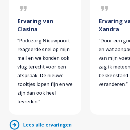
format_quote
format_quote
Ervaring van
Ervaring v
Clasina
Xandra
“Podozorg Nieuwpoort
“Door een goe
reageerde snel op mijn
en wat aanpa
mail en we konden ook
van mijn voe
vlug terecht voor een
zag ik metee
afspraak. De nieuwe
bekkenstand
zooltjes lopen fijn en we
veranderen.”
zijn dan ook heel
tevreden.”
arrow_circle_right
Lees alle ervaringen