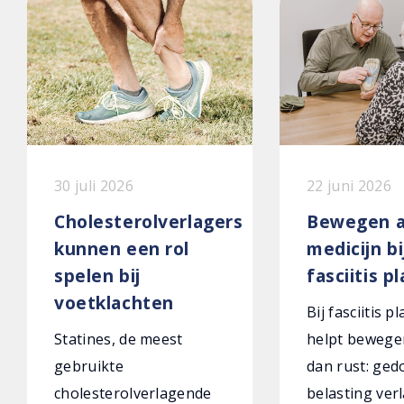
30 juli 2026
22 juni 2026
Cholesterolverlagers
Bewegen a
kunnen een rol
medicijn bi
spelen bij
fasciitis p
voetklachten
Bij fasciitis p
Statines, de meest
helpt bewege
gebruikte
dan rust: ged
cholesterolverlagende
belasting verl