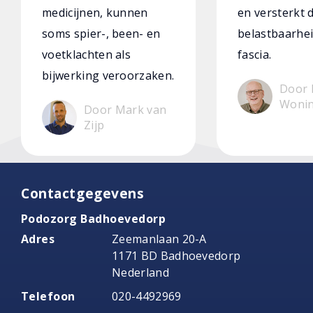
medicijnen, kunnen
en versterkt 
soms spier-, been- en
belastbaarhei
voetklachten als
fascia.
bijwerking veroorzaken.
Door 
Woni
Door Mark van
Zijp
Contactgegevens
Podozorg Badhoevedorp
Adres
Zeemanlaan 20-A
1171 BD Badhoevedorp
Nederland
Telefoon
020-4492969