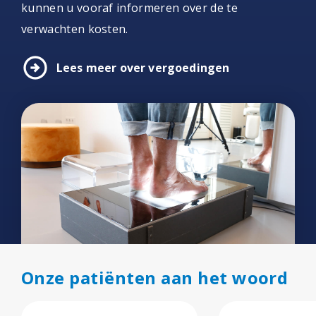
kunnen u vooraf informeren over de te
verwachten kosten.
arrow_circle_right
Lees meer over vergoedingen
Onze patiënten aan het woord