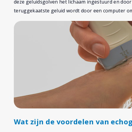
deze geluidsgolven het lichaam ingestuurd en door 
teruggekaatste geluid wordt door een computer om
Wat zijn de voordelen van echog