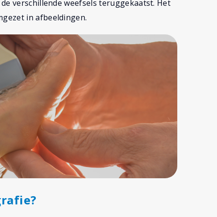
de verschillende weefsels teruggekaatst. Het
gezet in afbeeldingen.
rafie?