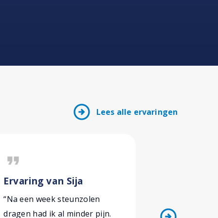
arrow_circle_right
Lees alle ervaringen
format_quote
format_quote
Ervaring van Sija
Ervarin
van H
“Na een week steunzolen
“Ik had veel
arrow_circle_right
dragen had ik al minder pijn.