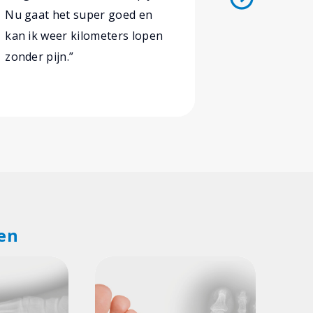
maar inmidd
Nu gaat het super goed en
een jaar ge
kan ik weer kilometers lopen
zonder pijn.”
en