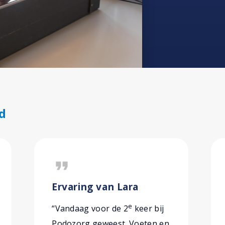
d
format_quote
Ervaring van Lara
e
“Vandaag voor de 2
keer bij
Podozorg geweest. Voeten en