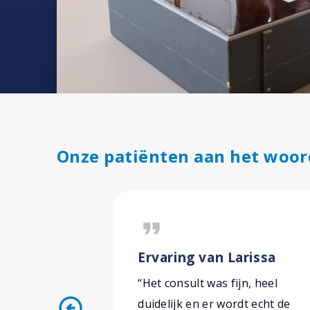
Onze patiënten aan het woor
format_quote
Ervaring van Larissa
“Het consult was fijn, heel
arrow_circle_left
duidelijk en er wordt echt de