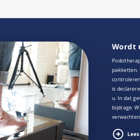
Wordt 
Podotherap
pakketten. 
controleren
is declarer
u. In dat g
bijdrage. W
verwachten
arrow_circle_right
Lees