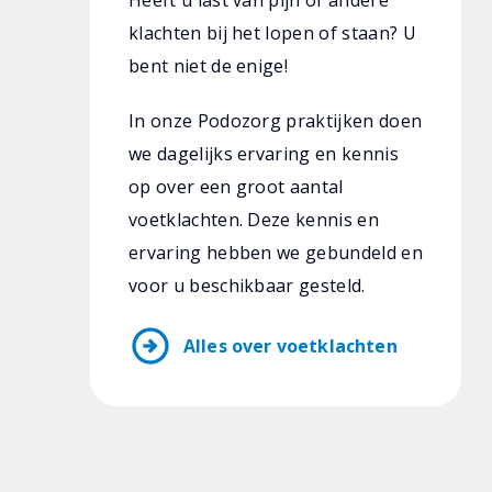
Heeft u last van pijn of andere
klachten bij het lopen of staan? U
bent niet de enige!
In onze Podozorg praktijken doen
we dagelijks ervaring en kennis
op over een groot aantal
voetklachten. Deze kennis en
ervaring hebben we gebundeld en
voor u beschikbaar gesteld.
arrow_circle_right
Alles over voetklachten