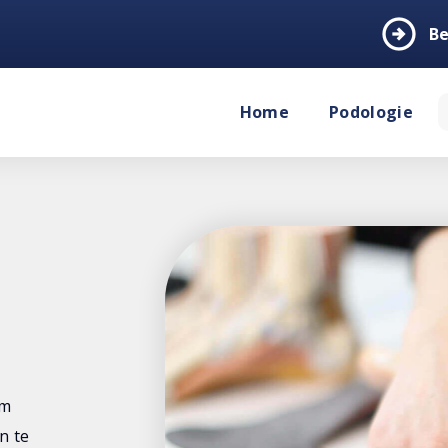
arrow_circle_right
Be
Home
Podologie
om
n te