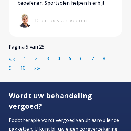
beoefenen. Sportzolen helpen hierbij!
Door Loes van Vooren
Pagina 5 van 25
1
2
3
4
5
6
7
8
9
10
Wordt uw behandeling
vergoed?
Podotherapie wordt vergoed vanuit aanvullende
pakketten. U kunt bij uw eigen zorgverzekering