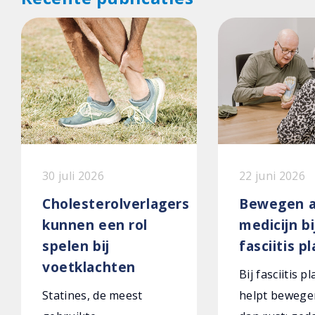
30 juli 2026
22 juni 2026
Cholesterolverlagers
Bewegen a
kunnen een rol
medicijn bi
spelen bij
fasciitis p
voetklachten
Bij fasciitis p
Statines, de meest
helpt bewege