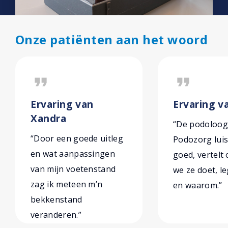
Onze patiënten aan het woord
format_quote
format_quote
Ervaring van
Ervaring v
Xandra
“De podoloog
“Door een goede uitleg
Podozorg luis
en wat aanpassingen
goed, vertelt 
van mijn voetenstand
we ze doet, le
zag ik meteen m’n
en waarom.”
bekkenstand
veranderen.”