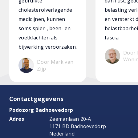
gebruikte
dan rust: ged
cholesterolverlagende
belasting verl
medicijnen, kunnen
en versterkt 
soms spier-, been- en
belastbaarhei
voetklachten als
fascia.
bijwerking veroorzaken.
Door 
Woni
Door Mark van
Zijp
Contactgegevens
Podozorg Badhoevedorp
Adres
Zeemanlaan 20-A
1171 BD Badhoevedorp
Nederland