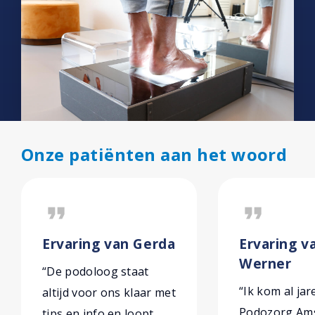
Onze patiënten aan het woord
format_quote
format_quote
Ervaring van Gerda
Ervaring va
Werner
“De podoloog staat
“Ik kom al jar
altijd voor ons klaar met
Podozorg Am
tips en info en loopt