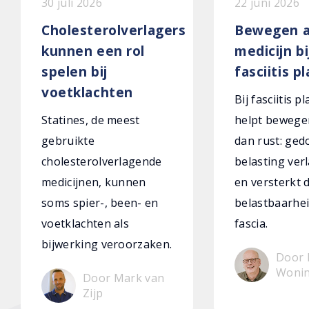
30 juli 2026
22 juni 2026
Cholesterolverlagers
Bewegen a
kunnen een rol
medicijn bi
spelen bij
fasciitis p
voetklachten
Bij fasciitis p
Statines, de meest
helpt bewege
gebruikte
dan rust: ged
cholesterolverlagende
belasting verl
medicijnen, kunnen
en versterkt 
soms spier-, been- en
belastbaarhei
voetklachten als
fascia.
bijwerking veroorzaken.
Door 
Woni
Door Mark van
Zijp