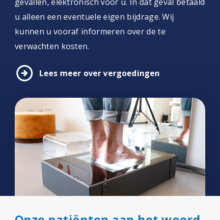
gevallen, elektronisch voor u. In dat geval betaald
u alleen een eventuele eigen bijdrage. Wij
kunnen u vooraf informeren over de te
verwachten kosten.
arrow_circle_right
Lees meer over vergoedingen
Onze patiënten aan het woord