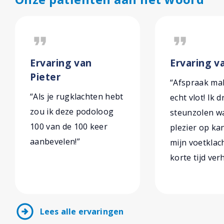
format_quote
format_quote
Ervaring van
Ervaring v
Pieter
“Afspraak ma
“Als je rugklachten hebt
echt vlot! Ik 
zou ik deze podoloog
steunzolen wa
100 van de 100 keer
plezier op ka
aanbevelen!”
mijn voetklach
korte tijd ver
arrow_circle_right
Lees alle ervaringen