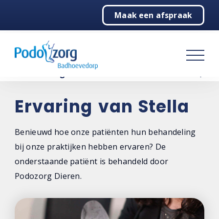
Maak een afspraak
Home
Podologie
Behandelingen
Over ons
Ervaring van Stella
Contact
Benieuwd hoe onze patiënten hun behandeling
bij onze praktijken hebben ervaren? De
onderstaande patiënt is behandeld door
Podozorg Dieren.