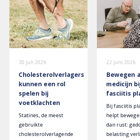
30 juli 2026
22 juni 2026
Cholesterolverlagers
Bewegen a
kunnen een rol
medicijn bi
spelen bij
fasciitis p
voetklachten
Bij fasciitis p
Statines, de meest
helpt bewege
gebruikte
dan rust: ged
cholesterolverlagende
belasting verl