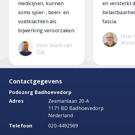
medicijnen, kunnen
en versterkt 
soms spier-, been- en
belastbaarhei
voetklachten als
fascia.
bijwerking veroorzaken.
Door 
Woni
Door Mark van
Zijp
Contactgegevens
Podozorg Badhoevedorp
Adres
Zeemanlaan 20-A
1171 BD Badhoevedorp
Nederland
Telefoon
020-4492969