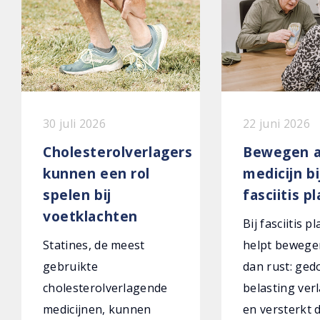
30 juli 2026
22 juni 2026
Cholesterolverlagers
Bewegen a
kunnen een rol
medicijn bi
spelen bij
fasciitis p
voetklachten
Bij fasciitis p
Statines, de meest
helpt bewege
gebruikte
dan rust: ged
cholesterolverlagende
belasting verl
medicijnen, kunnen
en versterkt 