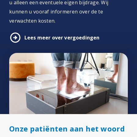
u alleen een eventuele eigen bijdrage. Wij
kunnen u vooraf informeren over de te
verwachten kosten.
arrow_circle_right
Lees meer over vergoedingen
Onze patiënten aan het woord