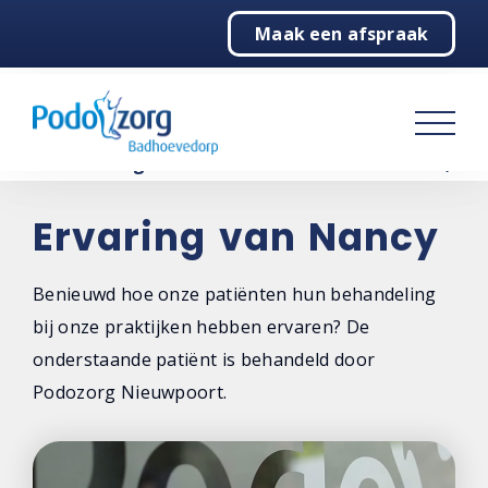
Maak een afspraak
Home
Podologie
Behandelingen
Over ons
Ervaring van Nancy
Contact
Benieuwd hoe onze patiënten hun behandeling
bij onze praktijken hebben ervaren? De
onderstaande patiënt is behandeld door
Podozorg Nieuwpoort.