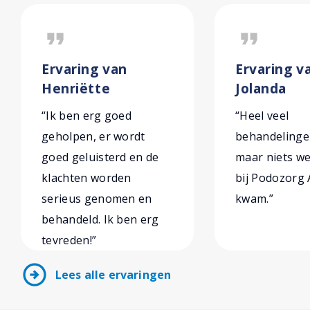
format_quote
format_quote
Ervaring van
Ervaring v
Henriëtte
Jolanda
“Ik ben erg goed
“Heel veel
geholpen, er wordt
behandelinge
goed geluisterd en de
maar niets we
klachten worden
bij Podozorg
serieus genomen en
kwam.”
behandeld. Ik ben erg
tevreden!”
arrow_circle_right
Lees alle ervaringen