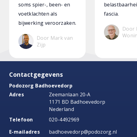
soms spier-, been- en
belastbaarhei
voetklachten als
fascia.
bijwerking veroorzaken.
Door 
Woni
Door Mark van
Zijp
Contactgegevens
Podozorg Badhoevedorp
Adres
Zeemanlaan 20-A
1171 BD Badhoevedorp
Nederland
Telefoon
020-4492969
E-mailadres
badhoevedorp@podozorg.nl