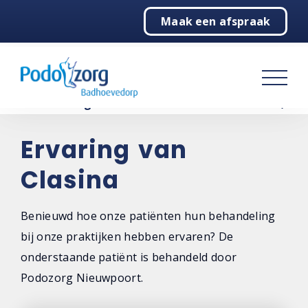
Maak een afspraak
Home
Podologie
Behandelingen
Over ons
Ervaring van
Clasina
Contact
Benieuwd hoe onze patiënten hun behandeling
bij onze praktijken hebben ervaren? De
onderstaande patiënt is behandeld door
Podozorg Nieuwpoort.