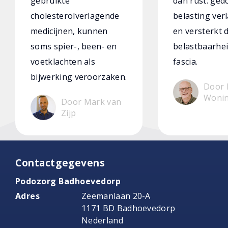
gebruikte
dan rust: ged
cholesterolverlagende
belasting verl
medicijnen, kunnen
en versterkt 
soms spier-, been- en
belastbaarhei
voetklachten als
fascia.
bijwerking veroorzaken.
Door 
Woni
Door Mark van
Zijp
Contactgegevens
Podozorg Badhoevedorp
Adres
Zeemanlaan 20-A
1171 BD Badhoevedorp
Nederland