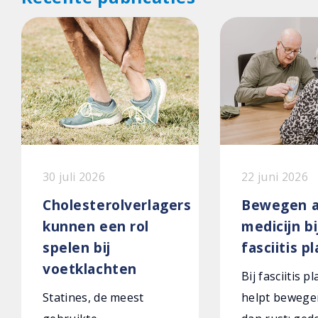
30 juli 2026
22 juni 2026
Cholesterolverlagers
Bewegen a
kunnen een rol
medicijn bi
spelen bij
fasciitis p
voetklachten
Bij fasciitis p
Statines, de meest
helpt bewege